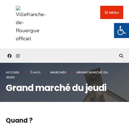
Search
Skip
for:
to
MENU
content
Ouv
ACCUEIL
MARCHÉS
GRAND MARCHÉ DU
Events
JEUDI
Grand marché du jeudi
Quand ?