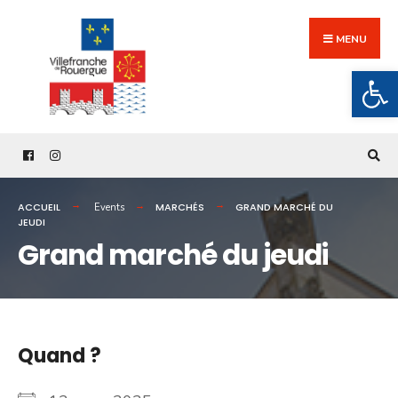
Search
Skip
for:
to
MENU
content
Ouv
ACCUEIL
MARCHÉS
GRAND MARCHÉ DU
Events
JEUDI
Grand marché du jeudi
Quand ?