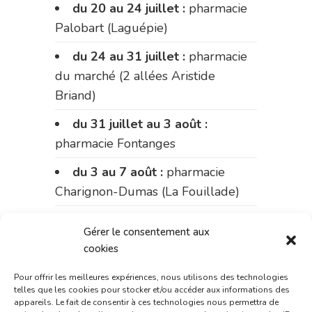
du 20 au 24 juillet :
pharmacie
Palobart (Laguépie)
du 24 au 31 juillet :
pharmacie
du marché (2 allées Aristide
Briand)
du 31 juillet au 3 août :
pharmacie Fontanges
du 3 au 7 août :
pharmacie
Charignon-Dumas (La Fouillade)
du 7 au 14 août :
pharmacie
Gérer le consentement aux
Bonnemaire (rue Saint-Jacques)
cookies
du 15 au 17 août :
pharmacie
Pour offrir les meilleures expériences, nous utilisons des technologies
du marché (2 allées Aristide
telles que les cookies pour stocker et/ou accéder aux informations des
appareils. Le fait de consentir à ces technologies nous permettra de
Briand)