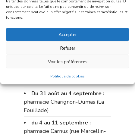
traiter des données telles que le comportement de navigation ou les ID
uniques sur ce site. Le fait de ne pas consentir ou de retirer son
Le 17 août :
pharmacie
consentement peut avoir un effet négatif sur certaines caractéristiques et
Charignon-Dumas (La Fouillade)
fonctions.
du 17 au 21 août :
pharmacie
Accepter
Palobart (Laguépie)
Refuser
du 21 au 28 août :
pharmacie
Dupont (place de la République)
Voir les préférences
du 28 au 31 août :
pharmacie
Politique de cookies
Bonnemaire (rue Saint-Jacques)
Du 31 août au 4 septembre :
pharmacie Charignon-Dumas (La
Fouillade)
du 4 au 11 septembre :
pharmacie Carnus (rue Marcellin-