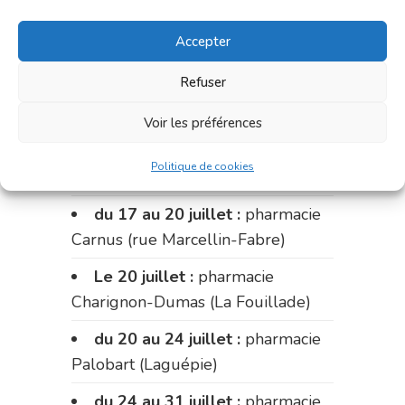
du 6 au 10 juillet :
pharmacie
Accepter
Charignon-Dumas (La Fouillade)
Refuser
du 10 au 15 juillet :
pharmacie
Dupont (place de la République)
Voir les préférences
du 15 au 17 juillet:
pharmacie
Politique de cookies
Palobart (Laguépie)
du 17 au 20 juillet :
pharmacie
Carnus (rue Marcellin-Fabre)
Le 20 juillet :
pharmacie
Charignon-Dumas (La Fouillade)
du 20 au 24 juillet :
pharmacie
Palobart (Laguépie)
du 24 au 31 juillet :
pharmacie