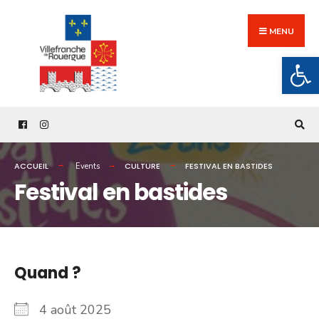
Search
Skip
for:
to
MENU
content
Ouv
ACCUEIL
CULTURE
FESTIVAL EN BASTIDES
Events
Festival en bastides
Quand ?
4 août 2025