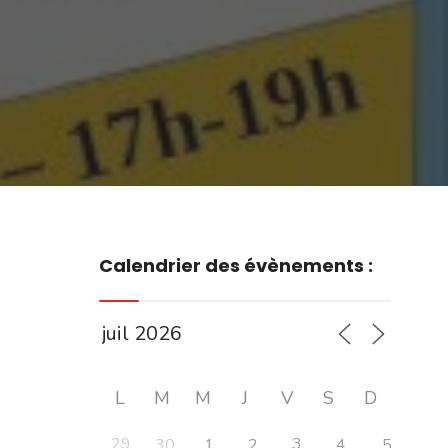
Calendrier des évènements :
L
M
M
J
V
S
D
29
3
30
1
2
4
5