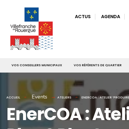
for:
Skip
to
ACTUS
AGENDA
content
VOS CONSEILLERS MUNICIPAUX
VOS RÉFÉRENTS DE QUARTIER
Events
ACCUEIL
ATELIERS
ENERCOA : ATELIER ‘PRODUIR
EnerCOA : Ateli