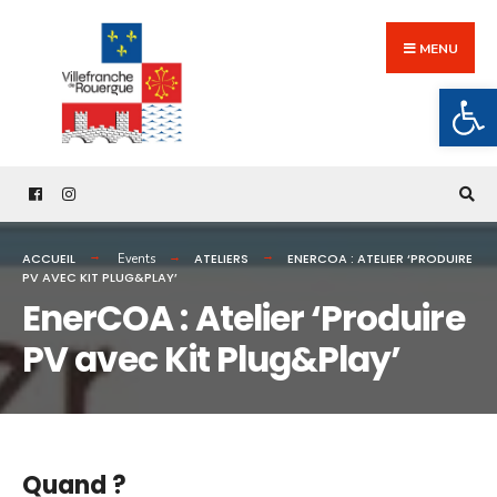
Search
Skip
for:
to
MENU
content
Ouv
ACCUEIL
ATELIERS
ENERCOA : ATELIER ‘PRODUIRE
Events
PV AVEC KIT PLUG&PLAY’
EnerCOA : Atelier ‘Produire
PV avec Kit Plug&Play’
Quand ?