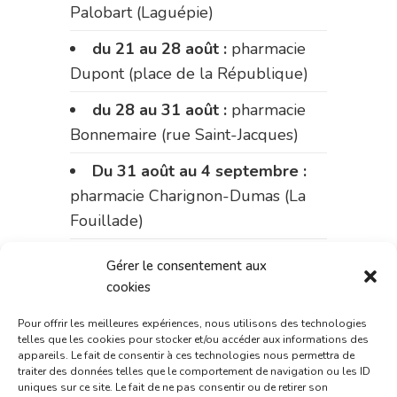
Palobart (Laguépie)
du 21 au 28 août :
pharmacie
Dupont (place de la République)
du 28 au 31 août :
pharmacie
Bonnemaire (rue Saint-Jacques)
Du 31 août au 4 septembre :
pharmacie Charignon-Dumas (La
Fouillade)
du 4 au 11 septembre :
Gérer le consentement aux
pharmacie Carnus (rue Marcellin-
cookies
Fabre)
Pour offrir les meilleures expériences, nous utilisons des technologies
telles que les cookies pour stocker et/ou accéder aux informations des
du 11 au 14 septembre :
appareils. Le fait de consentir à ces technologies nous permettra de
pharmacie Dupont (place de la
traiter des données telles que le comportement de navigation ou les ID
uniques sur ce site. Le fait de ne pas consentir ou de retirer son
République)