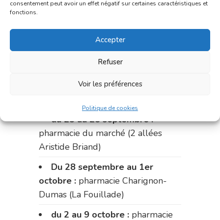
consentement peut avoir un effet négatif sur certaines caractéristiques et
fonctions.
Le 14 septembre :
pharmacie
Charignon-Dumas (La Fouillade)
Accepter
du 14 au 18 septembre :
Refuser
pharmacie Palobart (Laguépie)
Voir les préférences
du 18 au 25 septembre :
pharmacie Fontanges
Politique de cookies
du 25 au 28 septembre :
pharmacie du marché (2 allées
Aristide Briand)
Du 28 septembre au 1er
octobre :
pharmacie Charignon-
Dumas (La Fouillade)
du 2 au 9 octobre :
pharmacie