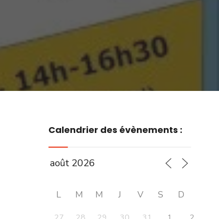
Calendrier des évènements :
L
M
M
J
V
S
D
27
28
29
30
31
1
2