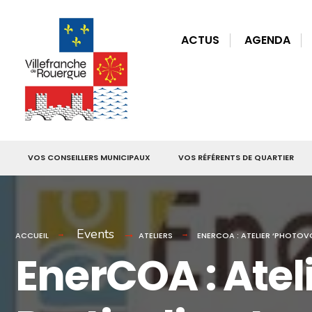
for:
Skip
to
ACTUS
AGENDA
content
VOS CONSEILLERS MUNICIPAUX
VOS RÉFÉRENTS DE QUARTIER
Events
ACCUEIL
ATELIERS
ENERCOA : ATELIER ‘PHOTOV
EnerCOA : Atel