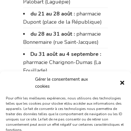
Palobart (Laguépie)
du 21 au 28 août :
pharmacie
Dupont (place de la République)
du 28 au 31 août :
pharmacie
Bonnemaire (rue Saint-Jacques)
Du 31 août au 4 septembre :
pharmacie Charignon-Dumas (La
Fouillade)
Gérer le consentement aux
du 4 au 11 septembre :
cookies
pharmacie Carnus (rue Marcellin-
Fabre)
Pour offrir les meilleures expériences, nous utilisons des technologies
telles que les cookies pour stocker et/ou accéder aux informations des
appareils. Le fait de consentir à ces technologies nous permettra de
du 11 au 14 septembre :
traiter des données telles que le comportement de navigation ou les ID
pharmacie Dupont (place de la
uniques sur ce site. Le fait de ne pas consentir ou de retirer son
consentement peut avoir un effet négatif sur certaines caractéristiques et
République)
fonctions.