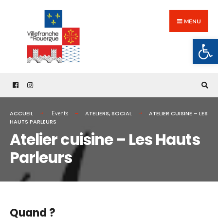
Search
Skip
for:
to
MENU
content
Ouv
ACCUEIL
ATELIERS
,
SOCIAL
ATELIER CUISINE – LES
Events
HAUTS PARLEURS
Atelier cuisine – Les Hauts
Parleurs
Quand ?