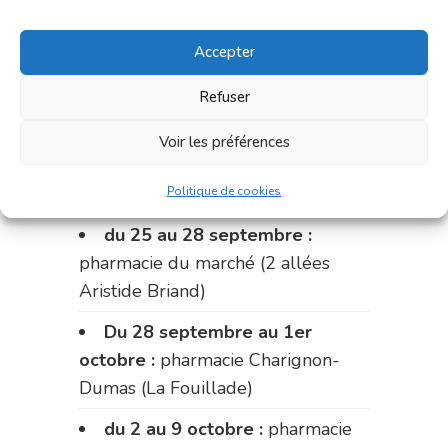
Le 14 septembre :
pharmacie
Accepter
Charignon-Dumas (La Fouillade)
du 14 au 18 septembre :
Refuser
pharmacie Palobart (Laguépie)
Voir les préférences
du 18 au 25 septembre :
pharmacie Fontanges
Politique de cookies
du 25 au 28 septembre :
pharmacie du marché (2 allées
Aristide Briand)
Du 28 septembre au 1er
octobre :
pharmacie Charignon-
Dumas (La Fouillade)
du 2 au 9 octobre :
pharmacie