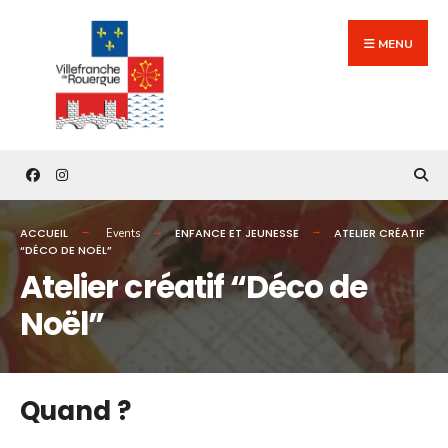
Search
Skip
for:
to
MENU
content
ACCUEIL
ENFANCE ET JEUNESSE
ATELIER CRÉATIF
Events
“DÉCO DE NOËL”
Atelier créatif “Déco de
Noël”
Quand ?