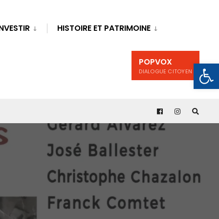
INVESTIR
HISTOIRE ET PATRIMOINE
POPVOX
Ouv
DIALOGUE CITOYEN