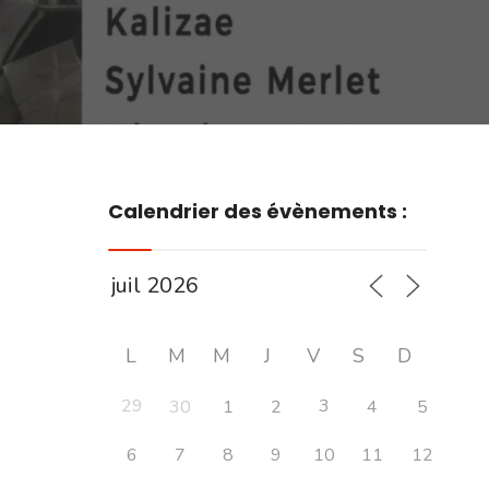
Calendrier des évènements :
L
M
M
J
V
S
D
29
3
30
1
2
4
5
6
7
8
9
10
11
12