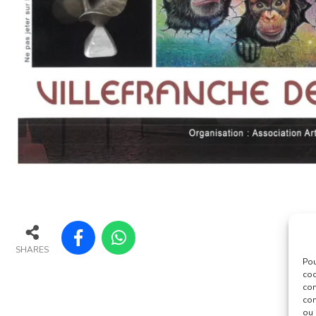
SHARES
Pou
coo
con
com
ou 