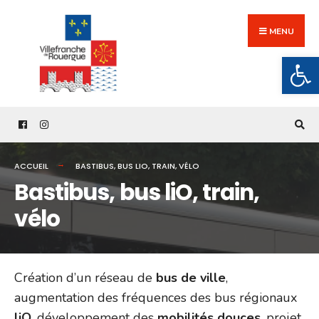
Search
Skip
for:
to
MENU
content
Ouv
ACCUEIL
BASTIBUS, BUS LIO, TRAIN, VÉLO
Bastibus, bus liO, train,
vélo
Création d’un réseau de
bus de ville
,
augmentation des fréquences des bus régionaux
liO
, développement des
mobilités douces
, projet