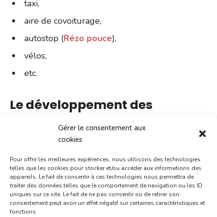
taxi,
aire de covoiturage,
autostop (
Rézo pouce
),
vélos,
etc.
Le développement des
mobilités douces
Gérer le consentement aux
cookies
Le développement des
mobilités douces
est une
Pour offrir les meilleures expériences, nous utilisons des technologies
priorité à Villefranche-de-Rouergue.
telles que les cookies pour stocker et/ou accéder aux informations des
appareils. Le fait de consentir à ces technologies nous permettra de
traiter des données telles que le comportement de navigation ou les ID
La
mobilité
uniques sur ce site. Le fait de ne pas consentir ou de retirer son
douce
consentement peut avoir un effet négatif sur certaines caractéristiques et
fonctions.
(mobilité