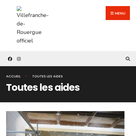
Search
Skip
for:
to
MENU
content
ACCUEIL
TOUTES LES AIDES
Toutes les aides