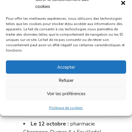
du 18 au 25 septembre :
cookies
pharmacie Fontanges
Pour offrir les meilleures expériences, nous utilisons des technologies
telles que les cookies pour stocker et/ou accéder aux informations des
du 25 au 28 septembre :
appareils. Le fait de consentir à ces technologies nous permettra de
pharmacie du marché (2 allées
traiter des données telles que le comportement de navigation ou les ID
uniques sur ce site. Le fait de ne pas consentir ou de retirer son
Aristide Briand)
consentement peut avoir un effet négatif sur certaines caractéristiques et
fonctions.
Du 28 septembre au 1er
octobre :
pharmacie Charignon-
Accepter
Dumas (La Fouillade)
Refuser
du 2 au 9 octobre :
pharmacie
Bonnemaire (rue Saint-Jacques)
Voir les préférences
du 9 au 12 octobre:
pharmacie
Politique de cookies
Carnus (rue Marcellin-Fabre)
Le 12 octobre :
pharmacie
Charignon-Dumas (La Fouillade)