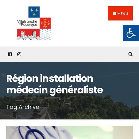
Search
Skip
for:
to
MENU
content
Ouv
Région installation
médecin généraliste
Tag Archive