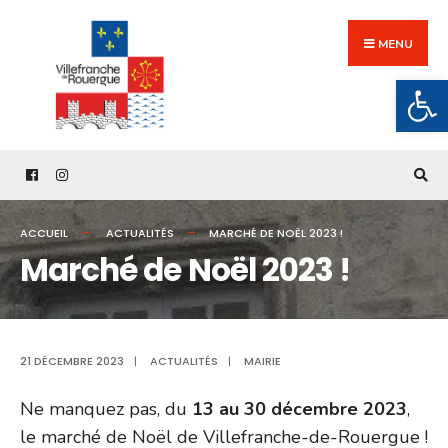
Search
Skip
for:
to
MENU
content
Ouv
ACCUEIL
ACTUALITÉS
MARCHÉ DE NOËL 2023 !
Marché de Noël 2023 !
21 DÉCEMBRE 2023
|
ACTUALITÉS
|
MAIRIE
Ne manquez pas, du
13 au 30 décembre 2023
,
le marché de Noël de Villefranche-de-Rouergue !