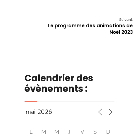
Suivant:
Le programme des animations de
Noël 2023
Calendrier des
évènements :
L
M
M
J
V
S
D