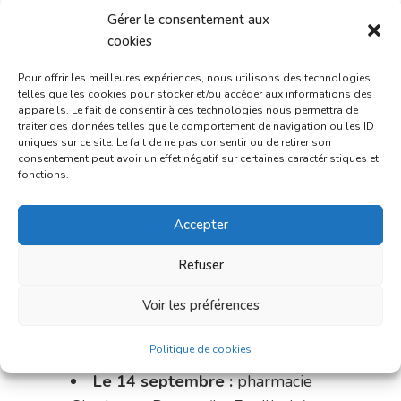
Gérer le consentement aux
Dupont (place de la République)
cookies
du 28 au 31 août :
pharmacie
Pour offrir les meilleures expériences, nous utilisons des technologies
Bonnemaire (rue Saint-Jacques)
telles que les cookies pour stocker et/ou accéder aux informations des
appareils. Le fait de consentir à ces technologies nous permettra de
Du 31 août au 4 septembre :
traiter des données telles que le comportement de navigation ou les ID
uniques sur ce site. Le fait de ne pas consentir ou de retirer son
pharmacie Charignon-Dumas (La
consentement peut avoir un effet négatif sur certaines caractéristiques et
Fouillade)
fonctions.
du 4 au 11 septembre :
Accepter
pharmacie Carnus (rue Marcellin-
Fabre)
Refuser
du 11 au 14 septembre :
Voir les préférences
pharmacie Dupont (place de la
République)
Politique de cookies
Le 14 septembre :
pharmacie