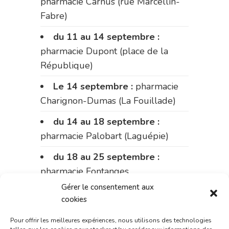
pharmacie Carnus (rue Marcellin-
Fabre)
du 11 au 14 septembre :
pharmacie Dupont (place de la
République)
Le 14 septembre :
pharmacie
Charignon-Dumas (La Fouillade)
du 14 au 18 septembre :
pharmacie Palobart (Laguépie)
du 18 au 25 septembre :
pharmacie Fontanges
Gérer le consentement aux
du 25 au 28 septembre :
cookies
pharmacie du marché (2 allées
Aristide Briand)
Pour offrir les meilleures expériences, nous utilisons des technologies