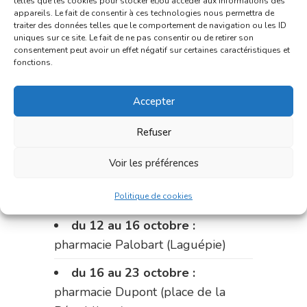
telles que les cookies pour stocker et/ou accéder aux informations des
appareils. Le fait de consentir à ces technologies nous permettra de
Du 28 septembre au 1er
traiter des données telles que le comportement de navigation ou les ID
octobre :
pharmacie Charignon-
uniques sur ce site. Le fait de ne pas consentir ou de retirer son
consentement peut avoir un effet négatif sur certaines caractéristiques et
Dumas (La Fouillade)
fonctions.
du 2 au 9 octobre :
pharmacie
Accepter
Bonnemaire (rue Saint-Jacques)
du 9 au 12 octobre:
pharmacie
Refuser
Carnus (rue Marcellin-Fabre)
Voir les préférences
Le 12 octobre :
pharmacie
Charignon-Dumas (La Fouillade)
Politique de cookies
du 12 au 16 octobre :
pharmacie Palobart (Laguépie)
du 16 au 23 octobre :
pharmacie Dupont (place de la