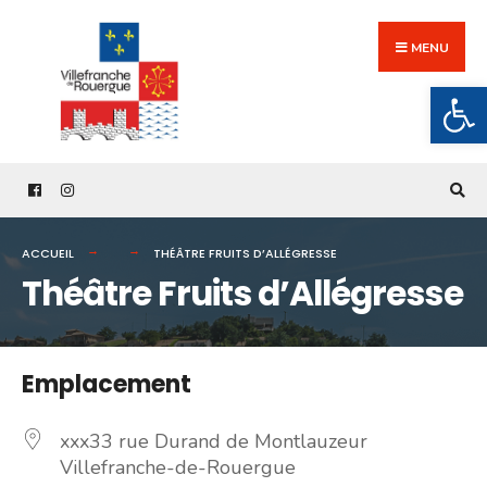
Search
Skip
for:
to
MENU
content
Ouv
ACCUEIL
THÉÂTRE FRUITS D’ALLÉGRESSE
Théâtre Fruits d’Allégresse
Emplacement
xxx33 rue Durand de Montlauzeur
Villefranche-de-Rouergue