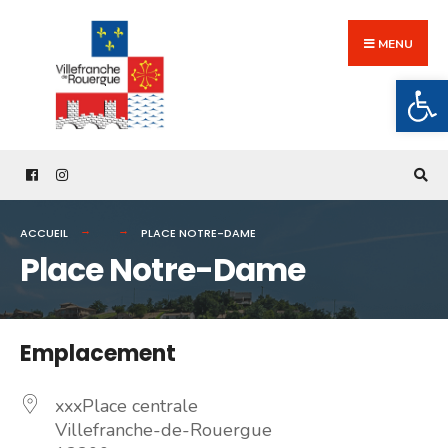
Search
Skip
for:
to
MENU
content
Ouv
ACCUEIL
PLACE NOTRE-DAME
Place Notre-Dame
Emplacement
xxxPlace centrale
Villefranche-de-Rouergue