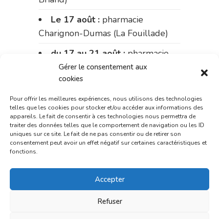
Le 17 août :
pharmacie
Charignon-Dumas (La Fouillade)
du 17 au 21 août :
pharmacie
Palobart (Laguépie)
Gérer le consentement aux
cookies
du 21 au 28 août :
pharmacie
Dupont (place de la République)
Pour offrir les meilleures expériences, nous utilisons des technologies
telles que les cookies pour stocker et/ou accéder aux informations des
appareils. Le fait de consentir à ces technologies nous permettra de
du 28 au 31 août :
pharmacie
traiter des données telles que le comportement de navigation ou les ID
Bonnemaire (rue Saint-Jacques)
uniques sur ce site. Le fait de ne pas consentir ou de retirer son
consentement peut avoir un effet négatif sur certaines caractéristiques et
fonctions.
Du 31 août au 4 septembre :
pharmacie Charignon-Dumas (La
Accepter
Fouillade)
du 4 au 11 septembre :
Refuser
pharmacie Carnus (rue Marcellin-