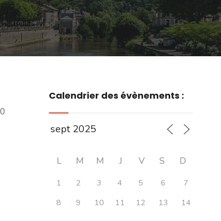
Calendrier des évènements :
00
L
M
M
J
V
S
D
1
2
3
4
5
6
7
8
9
10
11
12
13
14