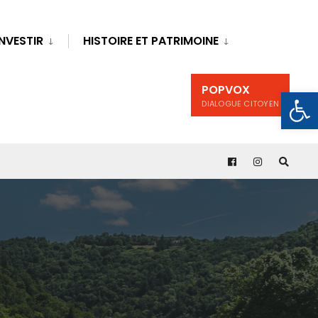
INVESTIR
HISTOIRE ET PATRIMOINE
POPVOX
Ouv
DIALOGUE CITOYEN