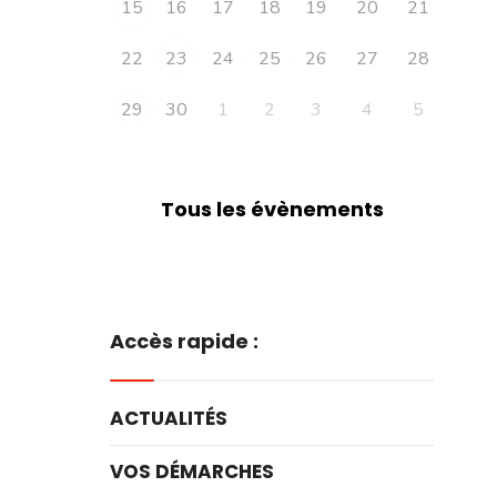
15
16
17
18
19
20
21
22
23
24
25
26
27
28
29
30
1
2
3
4
5
Tous les évènements
Accès rapide :
ACTUALITÉS
VOS DÉMARCHES