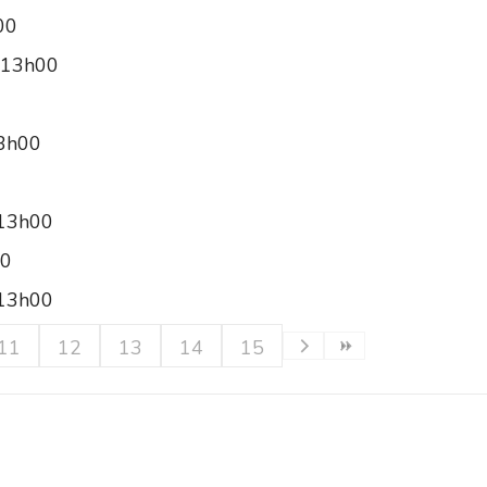
00
 13h00
13h00
 13h00
00
 13h00
11
12
13
14
15