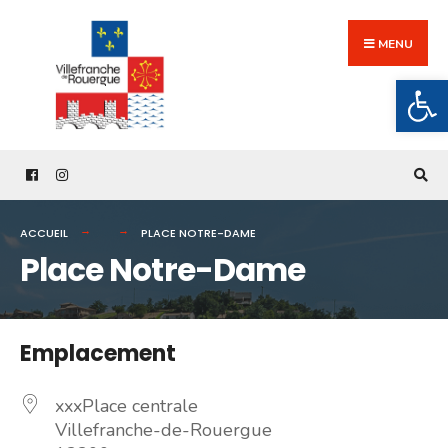
Search
Skip
for:
to
MENU
content
Ouv
ACCUEIL
PLACE NOTRE-DAME
Place Notre-Dame
Emplacement
xxxPlace centrale
Villefranche-de-Rouergue