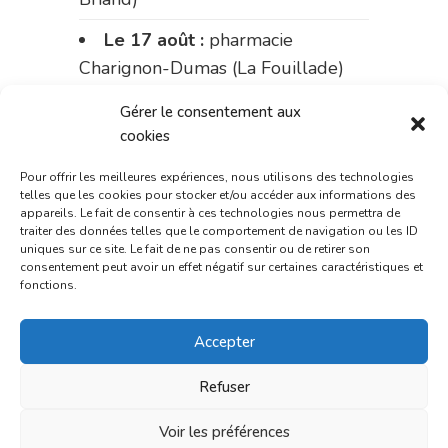
Le 17 août :
pharmacie
Charignon-Dumas (La Fouillade)
du 17 au 21 août :
pharmacie
Gérer le consentement aux
Palobart (Laguépie)
cookies
du 21 au 28 août :
pharmacie
Pour offrir les meilleures expériences, nous utilisons des technologies
telles que les cookies pour stocker et/ou accéder aux informations des
Dupont (place de la République)
appareils. Le fait de consentir à ces technologies nous permettra de
traiter des données telles que le comportement de navigation ou les ID
du 28 au 31 août :
pharmacie
uniques sur ce site. Le fait de ne pas consentir ou de retirer son
consentement peut avoir un effet négatif sur certaines caractéristiques et
Bonnemaire (rue Saint-Jacques)
fonctions.
Du 31 août au 4 septembre :
Accepter
pharmacie Charignon-Dumas (La
Fouillade)
Refuser
du 4 au 11 septembre :
Voir les préférences
pharmacie Carnus (rue Marcellin-