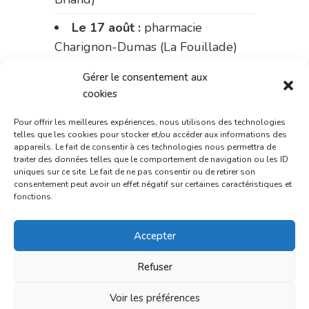
Le 17 août :
pharmacie
Charignon-Dumas (La Fouillade)
du 17 au 21 août :
pharmacie
Gérer le consentement aux
Palobart (Laguépie)
cookies
du 21 au 28 août :
pharmacie
Pour offrir les meilleures expériences, nous utilisons des technologies
telles que les cookies pour stocker et/ou accéder aux informations des
Dupont (place de la République)
appareils. Le fait de consentir à ces technologies nous permettra de
traiter des données telles que le comportement de navigation ou les ID
du 28 au 31 août :
pharmacie
uniques sur ce site. Le fait de ne pas consentir ou de retirer son
consentement peut avoir un effet négatif sur certaines caractéristiques et
Bonnemaire (rue Saint-Jacques)
fonctions.
Du 31 août au 4 septembre :
Accepter
pharmacie Charignon-Dumas (La
Fouillade)
Refuser
du 4 au 11 septembre :
Voir les préférences
pharmacie Carnus (rue Marcellin-