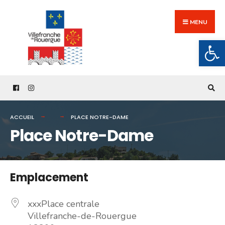
Search
Skip
for:
to
MENU
content
Ouv
ACCUEIL
PLACE NOTRE-DAME
Place Notre-Dame
Emplacement
xxxPlace centrale
Villefranche-de-Rouergue