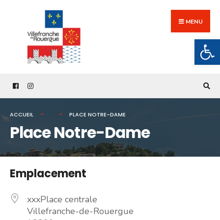
Search
Skip
for:
to
MENU
content
Ouv
ACCUEIL
PLACE NOTRE-DAME
Place Notre-Dame
Emplacement
xxxPlace centrale
Villefranche-de-Rouergue