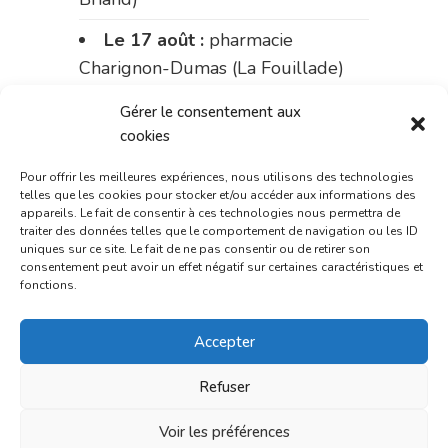
Le 17 août :
pharmacie
Charignon-Dumas (La Fouillade)
du 17 au 21 août :
pharmacie
Gérer le consentement aux
Palobart (Laguépie)
cookies
du 21 au 28 août :
pharmacie
Pour offrir les meilleures expériences, nous utilisons des technologies
telles que les cookies pour stocker et/ou accéder aux informations des
Dupont (place de la République)
appareils. Le fait de consentir à ces technologies nous permettra de
traiter des données telles que le comportement de navigation ou les ID
du 28 au 31 août :
pharmacie
uniques sur ce site. Le fait de ne pas consentir ou de retirer son
consentement peut avoir un effet négatif sur certaines caractéristiques et
Bonnemaire (rue Saint-Jacques)
fonctions.
Du 31 août au 4 septembre :
Accepter
pharmacie Charignon-Dumas (La
Fouillade)
Refuser
du 4 au 11 septembre :
Voir les préférences
pharmacie Carnus (rue Marcellin-