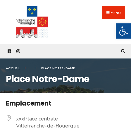
Search
Skip
for:
to
MENU
content
Ouv
ACCUEIL
PLACE NOTRE-DAME
Place Notre-Dame
Emplacement
xxxPlace centrale
Villefranche-de-Rouergue