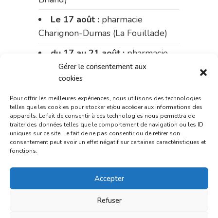
Le 17 août :
pharmacie
Charignon-Dumas (La Fouillade)
du 17 au 21 août :
pharmacie
Palobart (Laguépie)
Gérer le consentement aux
cookies
du 21 au 28 août :
pharmacie
Dupont (place de la République)
Pour offrir les meilleures expériences, nous utilisons des technologies
telles que les cookies pour stocker et/ou accéder aux informations des
appareils. Le fait de consentir à ces technologies nous permettra de
du 28 au 31 août :
pharmacie
traiter des données telles que le comportement de navigation ou les ID
Bonnemaire (rue Saint-Jacques)
uniques sur ce site. Le fait de ne pas consentir ou de retirer son
consentement peut avoir un effet négatif sur certaines caractéristiques et
fonctions.
Du 31 août au 4 septembre :
pharmacie Charignon-Dumas (La
Accepter
Fouillade)
du 4 au 11 septembre :
Refuser
pharmacie Carnus (rue Marcellin-