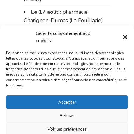
Le 17 août :
pharmacie
Charignon-Dumas (La Fouillade)
du 17 au 21 août :
pharmacie
Gérer le consentement aux
Palobart (Laguépie)
cookies
du 21 au 28 août :
pharmacie
Pour offrir les meilleures expériences, nous utilisons des technologies
telles que les cookies pour stocker et/ou accéder aux informations des
Dupont (place de la République)
appareils. Le fait de consentir à ces technologies nous permettra de
traiter des données telles que le comportement de navigation ou les ID
du 28 au 31 août :
pharmacie
uniques sur ce site. Le fait de ne pas consentir ou de retirer son
consentement peut avoir un effet négatif sur certaines caractéristiques et
Bonnemaire (rue Saint-Jacques)
fonctions.
Du 31 août au 4 septembre :
Accepter
pharmacie Charignon-Dumas (La
Fouillade)
Refuser
du 4 au 11 septembre :
Voir les préférences
pharmacie Carnus (rue Marcellin-