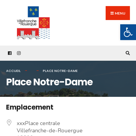
Search
Skip
for:
to
MENU
content
Ouv
ACCUEIL
PLACE NOTRE-DAME
Place Notre-Dame
Emplacement
xxxPlace centrale
Villefranche-de-Rouergue