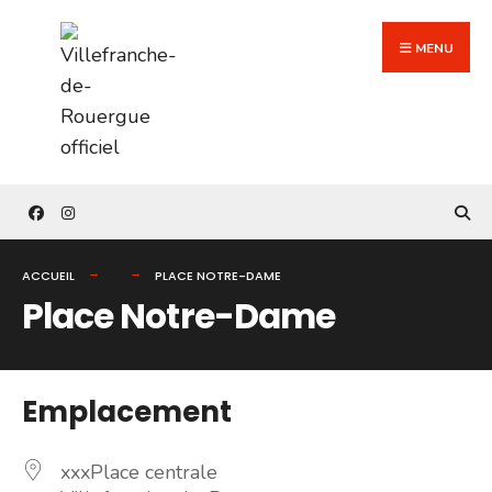
Search
Skip
for:
to
MENU
content
ACCUEIL
PLACE NOTRE-DAME
Place Notre-Dame
Emplacement
xxxPlace centrale