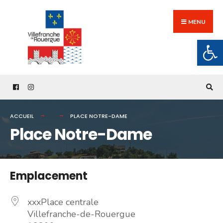
Search
Skip
for:
to
MENU
content
Ouv
ACCUEIL
PLACE NOTRE-DAME
Place Notre-Dame
Emplacement
xxxPlace centrale
Villefranche-de-Rouergue