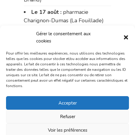
Le 17 août :
pharmacie
Charignon-Dumas (La Fouillade)
du 17 au 21 août :
pharmacie
Gérer le consentement aux
Palobart (Laguépie)
cookies
du 21 au 28 août :
pharmacie
Pour offrir les meilleures expériences, nous utilisons des technologies
telles que les cookies pour stocker et/ou accéder aux informations des
Dupont (place de la République)
appareils. Le fait de consentir à ces technologies nous permettra de
traiter des données telles que le comportement de navigation ou les ID
du 28 au 31 août :
pharmacie
uniques sur ce site. Le fait de ne pas consentir ou de retirer son
consentement peut avoir un effet négatif sur certaines caractéristiques et
Bonnemaire (rue Saint-Jacques)
fonctions.
Du 31 août au 4 septembre :
Accepter
pharmacie Charignon-Dumas (La
Fouillade)
Refuser
du 4 au 11 septembre :
Voir les préférences
pharmacie Carnus (rue Marcellin-