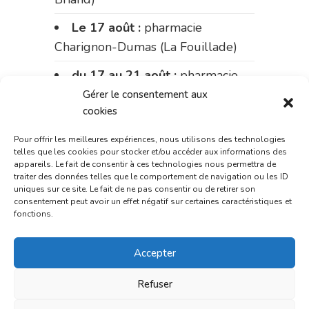
Le 17 août :
pharmacie
Charignon-Dumas (La Fouillade)
du 17 au 21 août :
pharmacie
Palobart (Laguépie)
Gérer le consentement aux
cookies
du 21 au 28 août :
pharmacie
Dupont (place de la République)
Pour offrir les meilleures expériences, nous utilisons des technologies
telles que les cookies pour stocker et/ou accéder aux informations des
appareils. Le fait de consentir à ces technologies nous permettra de
du 28 au 31 août :
pharmacie
traiter des données telles que le comportement de navigation ou les ID
Bonnemaire (rue Saint-Jacques)
uniques sur ce site. Le fait de ne pas consentir ou de retirer son
consentement peut avoir un effet négatif sur certaines caractéristiques et
fonctions.
Du 31 août au 4 septembre :
pharmacie Charignon-Dumas (La
Accepter
Fouillade)
du 4 au 11 septembre :
Refuser
pharmacie Carnus (rue Marcellin-