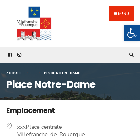
Search
Skip
for:
to
MENU
content
Ouv
ACCUEIL
PLACE NOTRE-DAME
Place Notre-Dame
Emplacement
xxxPlace centrale
Villefranche-de-Rouergue