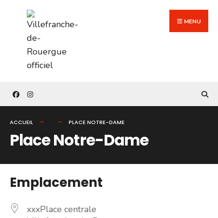
Search
Skip
for:
to
MENU
content
ACCUEIL
PLACE NOTRE-DAME
Place Notre-Dame
Emplacement
xxxPlace centrale