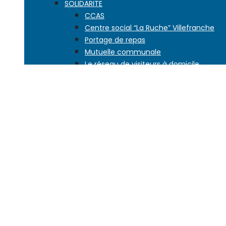
SOLIDARITE
CCAS
Centre social “La Ruche” Villefranche
Portage de repas
Mutuelle communale
Le réseau de visiteurs à domicile
EDUCATION
Petite enfance
L’école dès 2 ans
Les écoles de la ville
Vie scolaire
Activités enfance jeunesse
Accueils de loisirs
Aide à la scolarité
Conseil des enfants
Second degré
JEUNESSE, SPORT
JEUNESSE
Maison jeunes citoyens