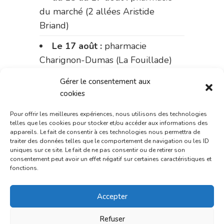
du marché (2 allées Aristide
Briand)
Le 17 août :
pharmacie
Charignon-Dumas (La Fouillade)
du 17 au 21 août :
pharmacie
Gérer le consentement aux
Palobart (Laguépie)
cookies
du 21 au 28 août :
pharmacie
Pour offrir les meilleures expériences, nous utilisons des technologies
telles que les cookies pour stocker et/ou accéder aux informations des
Dupont (place de la République)
appareils. Le fait de consentir à ces technologies nous permettra de
traiter des données telles que le comportement de navigation ou les ID
du 28 au 31 août :
pharmacie
uniques sur ce site. Le fait de ne pas consentir ou de retirer son
consentement peut avoir un effet négatif sur certaines caractéristiques et
Bonnemaire (rue Saint-Jacques)
fonctions.
Du 31 août au 4 septembre :
Accepter
pharmacie Charignon-Dumas (La
Fouillade)
Refuser