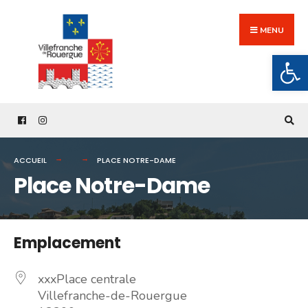
Search
Skip
for:
to
MENU
content
Ouv
ACCUEIL
PLACE NOTRE-DAME
Place Notre-Dame
Emplacement
xxxPlace centrale
Villefranche-de-Rouergue