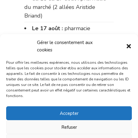
du marché (2 allées Aristide
Briand)
Le 17 août :
pharmacie
Charignon-Dumas (La Fouillade)
Gérer le consentement aux
du 17 au 21 août :
pharmacie
cookies
Palobart (Laguépie)
Pour offrir les meilleures expériences, nous utilisons des technologies
telles que les cookies pour stocker et/ou accéder aux informations des
du 21 au 28 août :
pharmacie
appareils. Le fait de consentir à ces technologies nous permettra de
Dupont (place de la République)
traiter des données telles que le comportement de navigation ou les ID
uniques sur ce site. Le fait de ne pas consentir ou de retirer son
consentement peut avoir un effet négatif sur certaines caractéristiques et
du 28 au 31 août :
pharmacie
fonctions.
Bonnemaire (rue Saint-Jacques)
Du 31 août au 4 septembre :
Accepter
pharmacie Charignon-Dumas (La
Refuser
Fouillade)