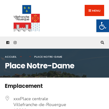
Search
Skip
for:
to
MENU
content
Ouv
ACCUEIL
PLACE NOTRE-DAME
Place Notre-Dame
Emplacement
xxxPlace centrale
Villefranche-de-Rouergue