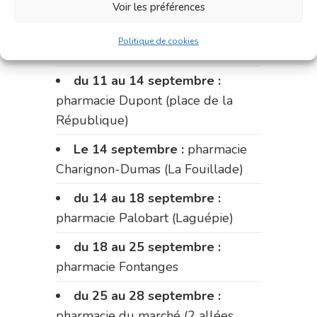
Voir les préférences
du 4 au 11 septembre :
pharmacie Carnus (rue Marcellin-
Politique de cookies
Fabre)
du 11 au 14 septembre :
pharmacie Dupont (place de la
République)
Le 14 septembre :
pharmacie
Charignon-Dumas (La Fouillade)
du 14 au 18 septembre :
pharmacie Palobart (Laguépie)
du 18 au 25 septembre :
pharmacie Fontanges
du 25 au 28 septembre :
pharmacie du marché (2 allées