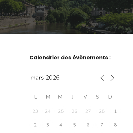
Calendrier des évènements :
L
M
M
J
V
S
D
23
24
25
26
27
28
1
2
3
4
5
6
7
8