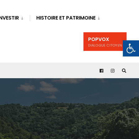
INVESTIR
HISTOIRE ET PATRIMOINE
POPVOX
Ouv
DIALOGUE CITOYEN