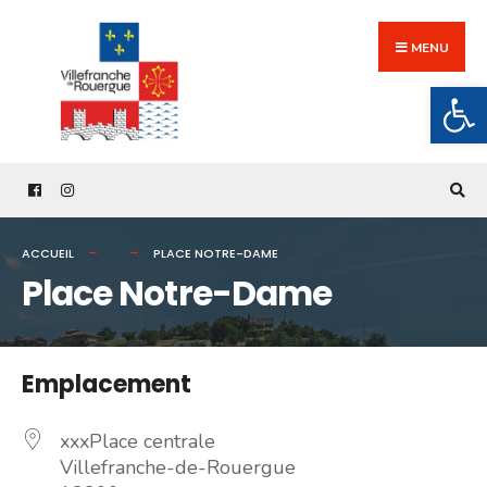
Search
Skip
for:
to
MENU
content
Ouv
ACCUEIL
PLACE NOTRE-DAME
Place Notre-Dame
Emplacement
xxxPlace centrale
Villefranche-de-Rouergue