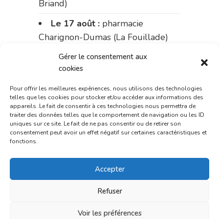
Briand)
Le 17 août :
pharmacie
Charignon-Dumas (La Fouillade)
du 17 au 21 août :
pharmacie
Gérer le consentement aux
cookies
Palobart (Laguépie)
Pour offrir les meilleures expériences, nous utilisons des technologies
du 21 au 28 août :
pharmacie
telles que les cookies pour stocker et/ou accéder aux informations des
Dupont (place de la République)
appareils. Le fait de consentir à ces technologies nous permettra de
traiter des données telles que le comportement de navigation ou les ID
du 28 au 31 août :
pharmacie
uniques sur ce site. Le fait de ne pas consentir ou de retirer son
consentement peut avoir un effet négatif sur certaines caractéristiques et
Bonnemaire (rue Saint-Jacques)
fonctions.
Du 31 août au 4 septembre :
Accepter
pharmacie Charignon-Dumas (La
Fouillade)
Refuser
du 4 au 11 septembre :
Voir les préférences