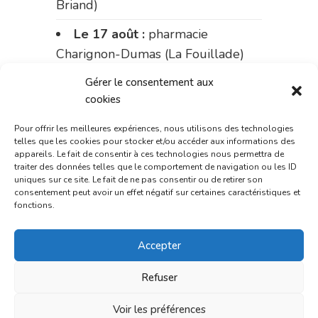
Briand)
Le 17 août :
pharmacie
Charignon-Dumas (La Fouillade)
du 17 au 21 août :
pharmacie
Gérer le consentement aux
cookies
Palobart (Laguépie)
Pour offrir les meilleures expériences, nous utilisons des technologies
du 21 au 28 août :
pharmacie
telles que les cookies pour stocker et/ou accéder aux informations des
Dupont (place de la République)
appareils. Le fait de consentir à ces technologies nous permettra de
traiter des données telles que le comportement de navigation ou les ID
du 28 au 31 août :
pharmacie
uniques sur ce site. Le fait de ne pas consentir ou de retirer son
consentement peut avoir un effet négatif sur certaines caractéristiques et
Bonnemaire (rue Saint-Jacques)
fonctions.
Du 31 août au 4 septembre :
Accepter
pharmacie Charignon-Dumas (La
Fouillade)
Refuser
du 4 au 11 septembre :
Voir les préférences