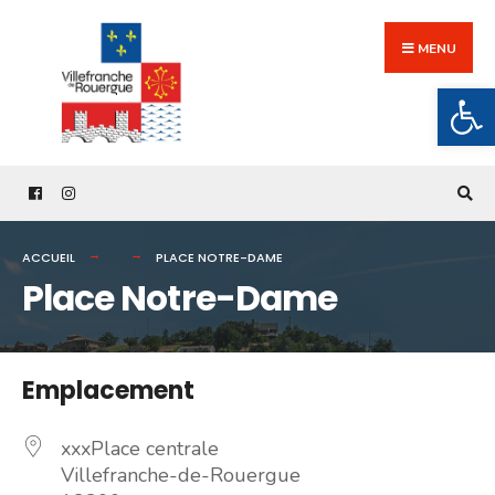
Search
Skip
for:
to
MENU
content
Ouv
ACCUEIL
PLACE NOTRE-DAME
Place Notre-Dame
Emplacement
xxxPlace centrale
Villefranche-de-Rouergue