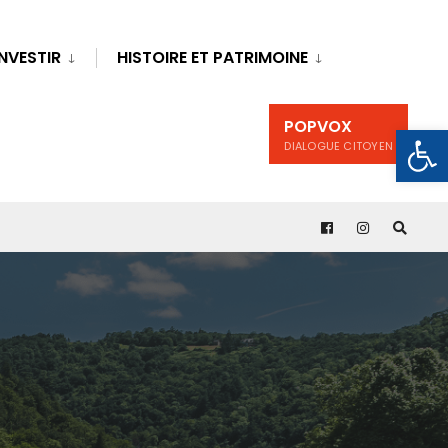
INVESTIR
HISTOIRE ET PATRIMOINE
POPVOX
Ouv
DIALOGUE CITOYEN