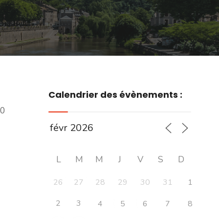
Calendrier des évènements :
00
L
M
M
J
V
S
D
26
27
28
29
30
31
1
2
3
4
5
6
7
8