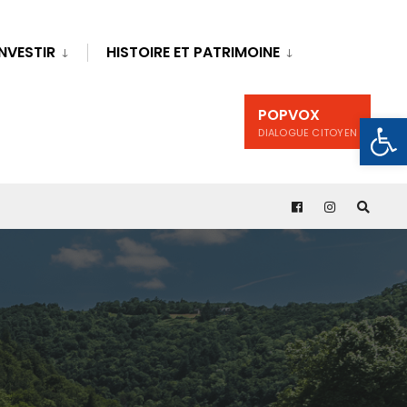
INVESTIR
HISTOIRE ET PATRIMOINE
POPVOX
Ouv
DIALOGUE CITOYEN