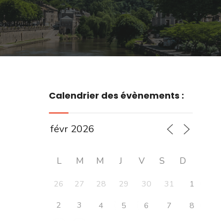
Calendrier des évènements :
L
M
M
J
V
S
D
26
27
28
29
30
31
1
2
3
4
5
6
7
8