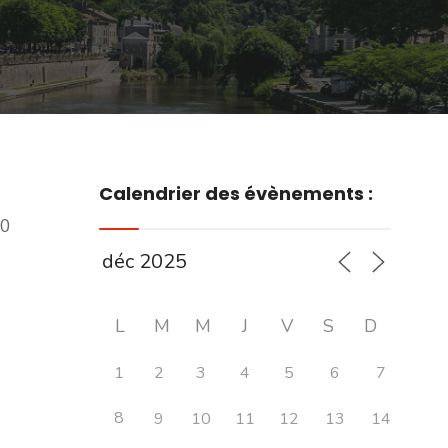
Calendrier des évènements :
00
L
M
M
J
V
S
D
1
2
3
4
5
6
7
8
9
10
11
12
13
14