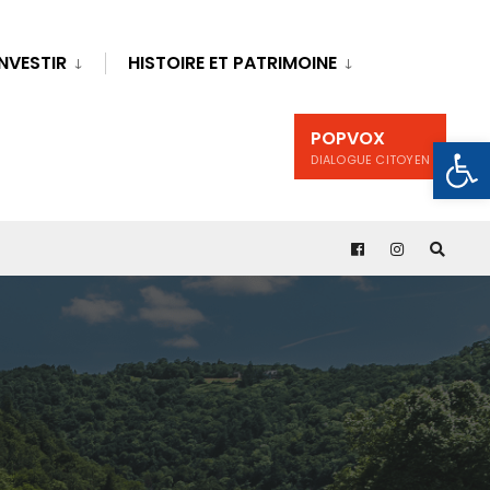
INVESTIR
HISTOIRE ET PATRIMOINE
POPVOX
Ouv
DIALOGUE CITOYEN