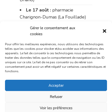
Le 17 août :
pharmacie
Charignon-Dumas (La Fouillade)
du 17 au 21 août :
pharmacie
Gérer le consentement aux
Palobart (Laguépie)
cookies
du 21 au 28 août :
pharmacie
Pour offrir les meilleures expériences, nous utilisons des technologies
telles que les cookies pour stocker et/ou accéder aux informations des
Dupont (place de la République)
appareils. Le fait de consentir à ces technologies nous permettra de
traiter des données telles que le comportement de navigation ou les ID
du 28 au 31 août :
pharmacie
uniques sur ce site. Le fait de ne pas consentir ou de retirer son
consentement peut avoir un effet négatif sur certaines caractéristiques et
Bonnemaire (rue Saint-Jacques)
fonctions.
Du 31 août au 4 septembre :
Accepter
pharmacie Charignon-Dumas (La
Fouillade)
Refuser
du 4 au 11 septembre :
Voir les préférences
pharmacie Carnus (rue Marcellin-