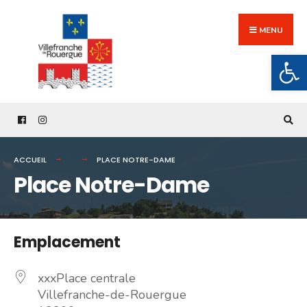
Search
Skip
for:
to
MENU
content
Ouv
ACCUEIL
PLACE NOTRE-DAME
Place Notre-Dame
Emplacement
xxxPlace centrale
Villefranche-de-Rouergue