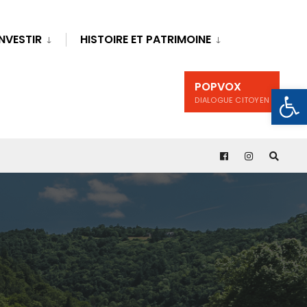
INVESTIR
HISTOIRE ET PATRIMOINE
POPVOX
Ouv
DIALOGUE CITOYEN