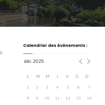
Calendrier des évènements :
00
L
M
M
J
V
S
D
1
2
3
4
5
6
7
8
9
10
11
12
13
14