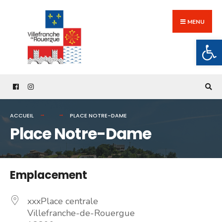
Search
Skip
for:
to
MENU
content
Ouv
ACCUEIL
PLACE NOTRE-DAME
Place Notre-Dame
Emplacement
xxxPlace centrale
Villefranche-de-Rouergue