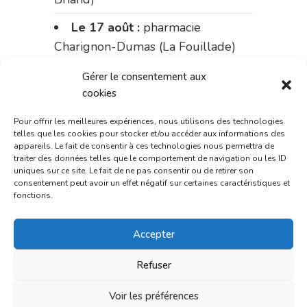
Le 17 août :
pharmacie
Charignon-Dumas (La Fouillade)
du 17 au 21 août :
pharmacie
Gérer le consentement aux
Palobart (Laguépie)
cookies
du 21 au 28 août :
pharmacie
Pour offrir les meilleures expériences, nous utilisons des technologies
telles que les cookies pour stocker et/ou accéder aux informations des
Dupont (place de la République)
appareils. Le fait de consentir à ces technologies nous permettra de
traiter des données telles que le comportement de navigation ou les ID
du 28 au 31 août :
pharmacie
uniques sur ce site. Le fait de ne pas consentir ou de retirer son
consentement peut avoir un effet négatif sur certaines caractéristiques et
Bonnemaire (rue Saint-Jacques)
fonctions.
Du 31 août au 4 septembre :
Accepter
pharmacie Charignon-Dumas (La
Fouillade)
Refuser
du 4 au 11 septembre :
Voir les préférences
pharmacie Carnus (rue Marcellin-