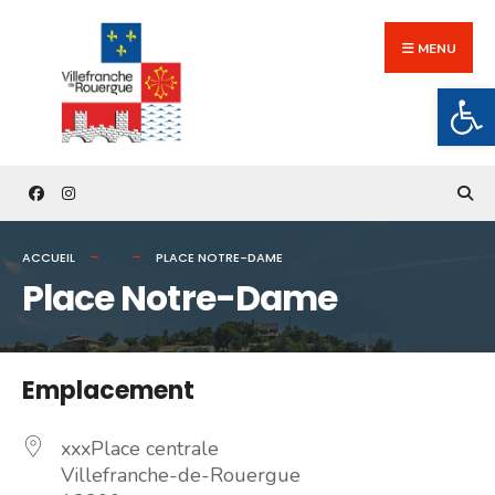
Search
Skip
for:
to
MENU
content
Ouv
ACCUEIL
PLACE NOTRE-DAME
Place Notre-Dame
Emplacement
xxxPlace centrale
Villefranche-de-Rouergue