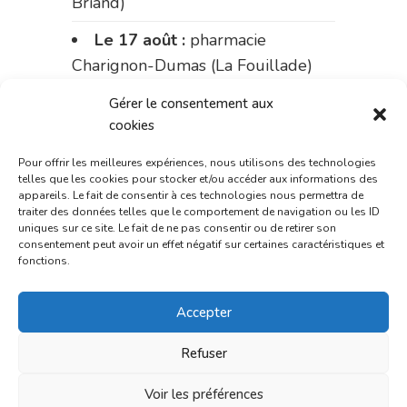
Briand)
Le 17 août :
pharmacie
Charignon-Dumas (La Fouillade)
du 17 au 21 août :
pharmacie
Gérer le consentement aux
cookies
Palobart (Laguépie)
du 21 au 28 août :
pharmacie
Pour offrir les meilleures expériences, nous utilisons des technologies
telles que les cookies pour stocker et/ou accéder aux informations des
Dupont (place de la République)
appareils. Le fait de consentir à ces technologies nous permettra de
traiter des données telles que le comportement de navigation ou les ID
du 28 au 31 août :
pharmacie
uniques sur ce site. Le fait de ne pas consentir ou de retirer son
consentement peut avoir un effet négatif sur certaines caractéristiques et
Bonnemaire (rue Saint-Jacques)
fonctions.
Du 31 août au 4 septembre :
Accepter
pharmacie Charignon-Dumas (La
Fouillade)
Refuser
du 4 au 11 septembre :
Voir les préférences
pharmacie Carnus (rue Marcellin-