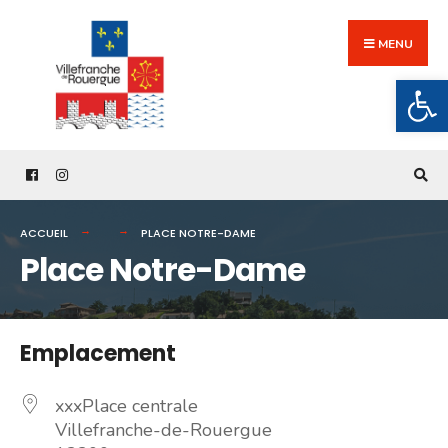
Search
Skip
for:
to
MENU
content
Ouv
ACCUEIL
PLACE NOTRE-DAME
Place Notre-Dame
Emplacement
xxxPlace centrale
Villefranche-de-Rouergue