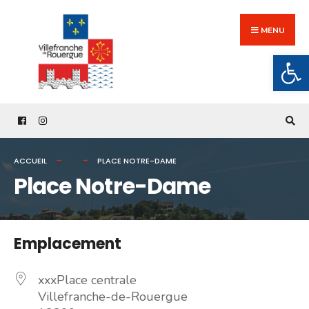
Search
Skip
for:
to
MENU
content
Ouv
ACCUEIL
PLACE NOTRE-DAME
Place Notre-Dame
Emplacement
xxxPlace centrale
Villefranche-de-Rouergue