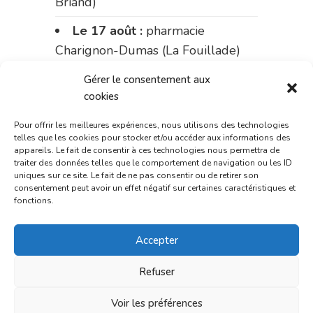
Briand)
Le 17 août :
pharmacie
Charignon-Dumas (La Fouillade)
du 17 au 21 août :
pharmacie
Gérer le consentement aux
cookies
Palobart (Laguépie)
du 21 au 28 août :
pharmacie
Pour offrir les meilleures expériences, nous utilisons des technologies
telles que les cookies pour stocker et/ou accéder aux informations des
Dupont (place de la République)
appareils. Le fait de consentir à ces technologies nous permettra de
traiter des données telles que le comportement de navigation ou les ID
du 28 au 31 août :
pharmacie
uniques sur ce site. Le fait de ne pas consentir ou de retirer son
consentement peut avoir un effet négatif sur certaines caractéristiques et
Bonnemaire (rue Saint-Jacques)
fonctions.
Du 31 août au 4 septembre :
Accepter
pharmacie Charignon-Dumas (La
Fouillade)
Refuser
du 4 au 11 septembre :
Voir les préférences
pharmacie Carnus (rue Marcellin-