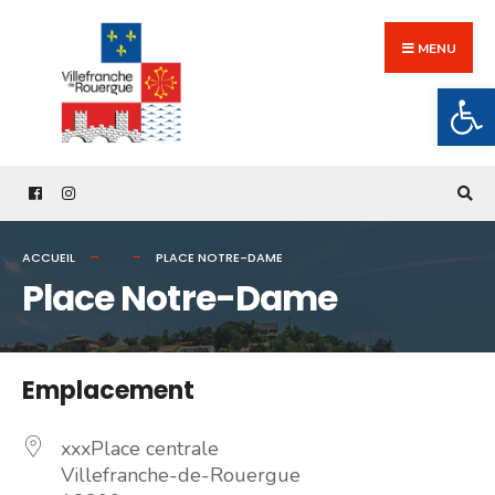
Search
Skip
for:
to
MENU
content
Ouv
ACCUEIL
PLACE NOTRE-DAME
Place Notre-Dame
Emplacement
xxxPlace centrale
Villefranche-de-Rouergue