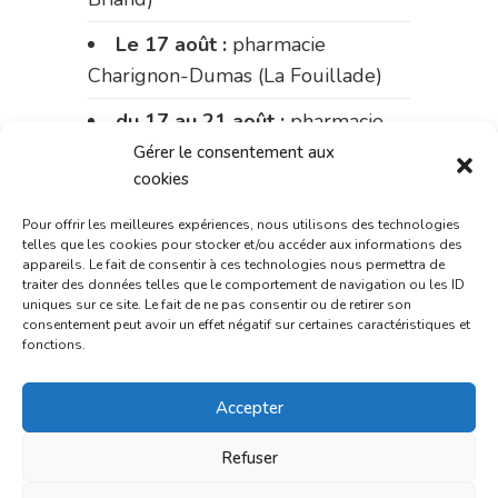
Le 17 août :
pharmacie
Charignon-Dumas (La Fouillade)
du 17 au 21 août :
pharmacie
Palobart (Laguépie)
Gérer le consentement aux
cookies
du 21 au 28 août :
pharmacie
Dupont (place de la République)
Pour offrir les meilleures expériences, nous utilisons des technologies
telles que les cookies pour stocker et/ou accéder aux informations des
appareils. Le fait de consentir à ces technologies nous permettra de
du 28 au 31 août :
pharmacie
traiter des données telles que le comportement de navigation ou les ID
Bonnemaire (rue Saint-Jacques)
uniques sur ce site. Le fait de ne pas consentir ou de retirer son
consentement peut avoir un effet négatif sur certaines caractéristiques et
fonctions.
Du 31 août au 4 septembre :
pharmacie Charignon-Dumas (La
Accepter
Fouillade)
du 4 au 11 septembre :
Refuser
pharmacie Carnus (rue Marcellin-