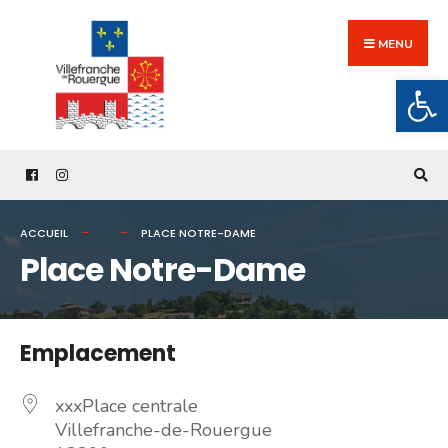
Search
Skip
for:
to
MENU
content
Ouv
ACCUEIL
PLACE NOTRE-DAME
Place Notre-Dame
Emplacement
xxxPlace centrale
Villefranche-de-Rouergue