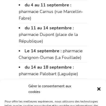
du 4 au 11 septembre :
pharmacie Carnus (rue Marcellin-
Fabre)
du 11 au 14 septembre :
pharmacie Dupont (place de la
République)
Le 14 septembre :
pharmacie
Charignon-Dumas (La Fouillade)
du 14 au 18 septembre :
pharmacie Palobart (Laguépie)
du 18 au 25 septembre :
Gérer le consentement aux
pharmacie Fontanges
cookies
du 25 au 28 septembre :
Pour offrir les meilleures expériences, nous utilisons des technologies
telles que les cookies pour stocker et/ou accéder aux informations des