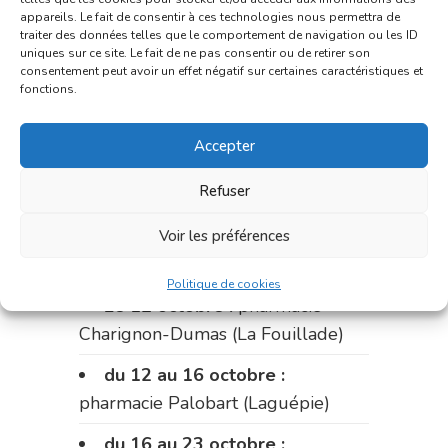
pharmacie du marché (2 allées
appareils. Le fait de consentir à ces technologies nous permettra de
Aristide Briand)
traiter des données telles que le comportement de navigation ou les ID
uniques sur ce site. Le fait de ne pas consentir ou de retirer son
Du 28 septembre au 1er
consentement peut avoir un effet négatif sur certaines caractéristiques et
fonctions.
octobre :
pharmacie Charignon-
Dumas (La Fouillade)
Accepter
du 2 au 9 octobre :
pharmacie
Refuser
Bonnemaire (rue Saint-Jacques)
du 9 au 12 octobre:
pharmacie
Voir les préférences
Carnus (rue Marcellin-Fabre)
Politique de cookies
Le 12 octobre :
pharmacie
Charignon-Dumas (La Fouillade)
du 12 au 16 octobre :
pharmacie Palobart (Laguépie)
du 16 au 23 octobre :