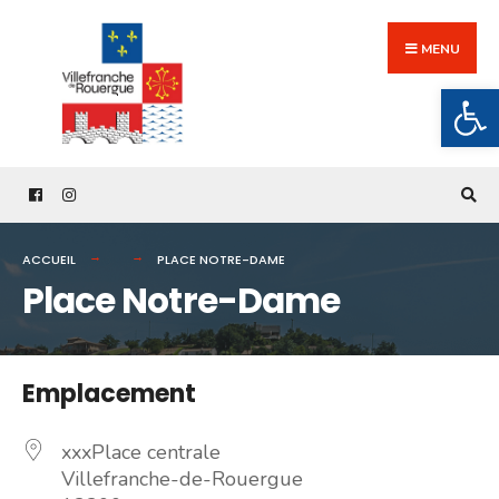
Search
Skip
for:
to
MENU
content
Ouv
ACCUEIL
PLACE NOTRE-DAME
Place Notre-Dame
Emplacement
xxxPlace centrale
Villefranche-de-Rouergue