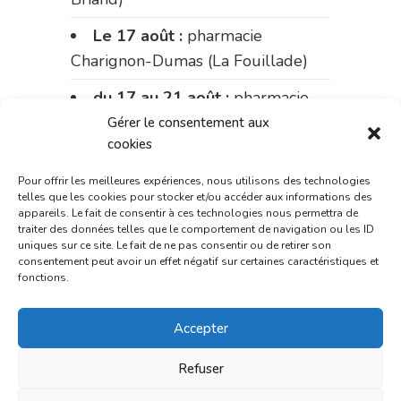
Le 17 août :
pharmacie
Charignon-Dumas (La Fouillade)
du 17 au 21 août :
pharmacie
Palobart (Laguépie)
Gérer le consentement aux
cookies
du 21 au 28 août :
pharmacie
Dupont (place de la République)
Pour offrir les meilleures expériences, nous utilisons des technologies
telles que les cookies pour stocker et/ou accéder aux informations des
appareils. Le fait de consentir à ces technologies nous permettra de
du 28 au 31 août :
pharmacie
traiter des données telles que le comportement de navigation ou les ID
Bonnemaire (rue Saint-Jacques)
uniques sur ce site. Le fait de ne pas consentir ou de retirer son
consentement peut avoir un effet négatif sur certaines caractéristiques et
fonctions.
Du 31 août au 4 septembre :
pharmacie Charignon-Dumas (La
Accepter
Fouillade)
du 4 au 11 septembre :
Refuser
pharmacie Carnus (rue Marcellin-