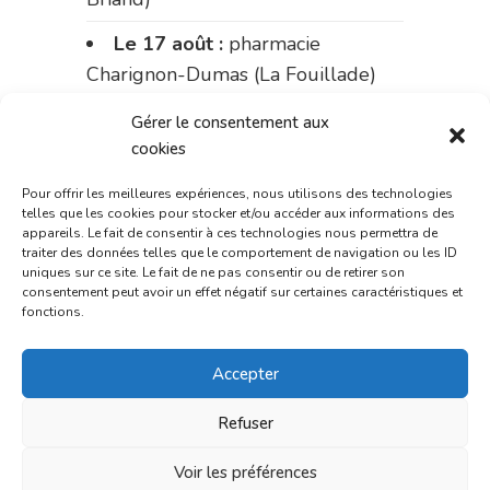
Le 17 août :
pharmacie
Charignon-Dumas (La Fouillade)
du 17 au 21 août :
pharmacie
Gérer le consentement aux
Palobart (Laguépie)
cookies
du 21 au 28 août :
pharmacie
Pour offrir les meilleures expériences, nous utilisons des technologies
telles que les cookies pour stocker et/ou accéder aux informations des
Dupont (place de la République)
appareils. Le fait de consentir à ces technologies nous permettra de
traiter des données telles que le comportement de navigation ou les ID
du 28 au 31 août :
pharmacie
uniques sur ce site. Le fait de ne pas consentir ou de retirer son
consentement peut avoir un effet négatif sur certaines caractéristiques et
Bonnemaire (rue Saint-Jacques)
fonctions.
Du 31 août au 4 septembre :
Accepter
pharmacie Charignon-Dumas (La
Fouillade)
Refuser
du 4 au 11 septembre :
Voir les préférences
pharmacie Carnus (rue Marcellin-