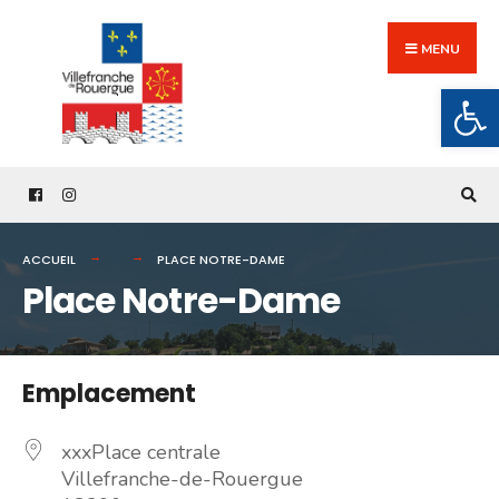
Search
Skip
for:
to
MENU
content
Ouv
ACCUEIL
PLACE NOTRE-DAME
Place Notre-Dame
Emplacement
xxxPlace centrale
Villefranche-de-Rouergue