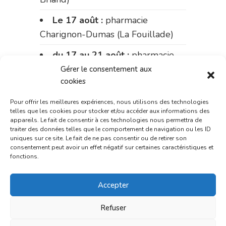
Le 17 août :
pharmacie
Charignon-Dumas (La Fouillade)
du 17 au 21 août :
pharmacie
Palobart (Laguépie)
Gérer le consentement aux
cookies
du 21 au 28 août :
pharmacie
Dupont (place de la République)
Pour offrir les meilleures expériences, nous utilisons des technologies
telles que les cookies pour stocker et/ou accéder aux informations des
appareils. Le fait de consentir à ces technologies nous permettra de
du 28 au 31 août :
pharmacie
traiter des données telles que le comportement de navigation ou les ID
Bonnemaire (rue Saint-Jacques)
uniques sur ce site. Le fait de ne pas consentir ou de retirer son
consentement peut avoir un effet négatif sur certaines caractéristiques et
fonctions.
Du 31 août au 4 septembre :
pharmacie Charignon-Dumas (La
Accepter
Fouillade)
du 4 au 11 septembre :
Refuser
pharmacie Carnus (rue Marcellin-