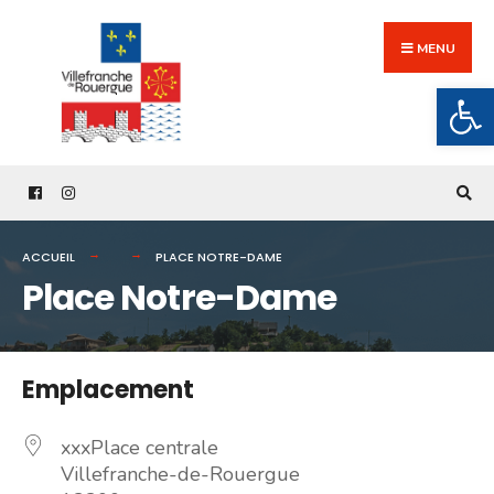
Search
Skip
for:
to
MENU
content
Ouv
ACCUEIL
PLACE NOTRE-DAME
Place Notre-Dame
Emplacement
xxxPlace centrale
Villefranche-de-Rouergue