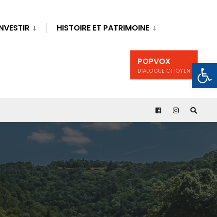
INVESTIR
HISTOIRE ET PATRIMOINE
POPVOX
Ouv
DIALOGUE CITOYEN