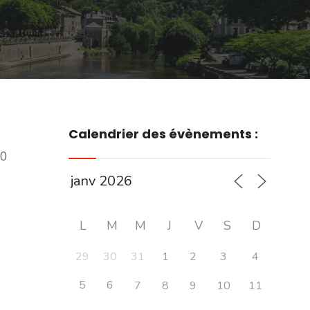
Calendrier des évènements :
00
L
M
M
J
V
S
D
29
30
31
1
2
3
4
5
6
7
8
9
10
11