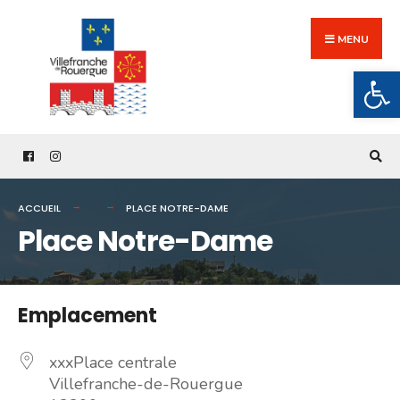
Search
Skip
for:
to
MENU
content
Ouv
ACCUEIL
PLACE NOTRE-DAME
Place Notre-Dame
Emplacement
xxxPlace centrale
Villefranche-de-Rouergue