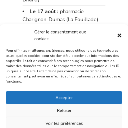
Le 17 août :
pharmacie
Charignon-Dumas (La Fouillade)
du 17 au 21 août :
pharmacie
Gérer le consentement aux
Palobart (Laguépie)
cookies
du 21 au 28 août :
pharmacie
Pour offrir les meilleures expériences, nous utilisons des technologies
telles que les cookies pour stocker et/ou accéder aux informations des
Dupont (place de la République)
appareils. Le fait de consentir à ces technologies nous permettra de
traiter des données telles que le comportement de navigation ou les ID
du 28 au 31 août :
pharmacie
uniques sur ce site. Le fait de ne pas consentir ou de retirer son
consentement peut avoir un effet négatif sur certaines caractéristiques et
Bonnemaire (rue Saint-Jacques)
fonctions.
Du 31 août au 4 septembre :
Accepter
pharmacie Charignon-Dumas (La
Fouillade)
Refuser
du 4 au 11 septembre :
Voir les préférences
pharmacie Carnus (rue Marcellin-