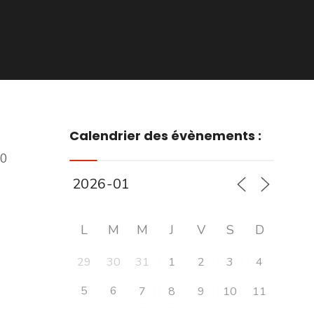
Calendrier des évènements :
00
L
M
M
J
V
S
D
29
30
31
1
2
3
4
5
6
7
8
9
10
11