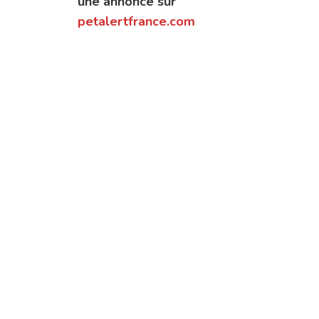
une annonce sur
petalertfrance.com