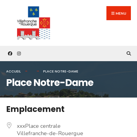
Search
Skip
for:
to
MENU
content
ACCUEIL
PLACE NOTRE-DAME
Place Notre-Dame
Emplacement
xxxPlace centrale
Villefranche-de-Rouergue