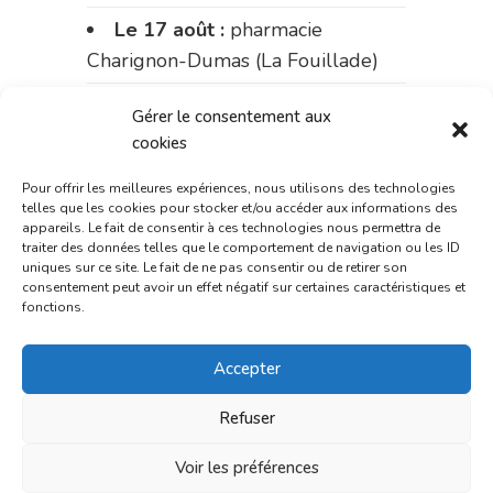
Le 17 août :
pharmacie
Charignon-Dumas (La Fouillade)
du 17 au 21 août :
pharmacie
Gérer le consentement aux
Palobart (Laguépie)
cookies
du 21 au 28 août :
pharmacie
Pour offrir les meilleures expériences, nous utilisons des technologies
telles que les cookies pour stocker et/ou accéder aux informations des
Dupont (place de la République)
appareils. Le fait de consentir à ces technologies nous permettra de
traiter des données telles que le comportement de navigation ou les ID
du 28 au 31 août :
pharmacie
uniques sur ce site. Le fait de ne pas consentir ou de retirer son
Bonnemaire (rue Saint-Jacques)
consentement peut avoir un effet négatif sur certaines caractéristiques et
fonctions.
Du 31 août au 4 septembre :
pharmacie Charignon-Dumas (La
Accepter
Fouillade)
Refuser
du 4 au 11 septembre :
Voir les préférences
pharmacie Carnus (rue Marcellin-