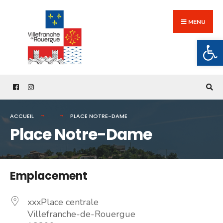
Search
Skip
for:
to
MENU
content
Ouv
ACCUEIL
PLACE NOTRE-DAME
Place Notre-Dame
Emplacement
xxxPlace centrale
Villefranche-de-Rouergue